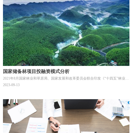
国家储备林项目投融资模式分析
2021年8月国家林业和草原局、国家发展和改革委员会联合印发《“十四五”林业草
原保护发展规划纲要》提出了“十四五”期间森林覆盖率达到24.1%，森林蓄积量达
2023-09-13
到190亿立方米。