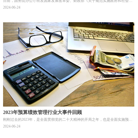
日前，国务院办公厅转发国家发展改革委、财政部《关于规范实施政府和社会资
本合作新机制的指导意见》（国办函〔2023〕115号，以下简称115号文或文件）
2024-06-24
发布，这是继2023年2月PPP模式停库清查以来首次发布的重要文件，提出了政府
和社会资本合作新机制，明确2023年2月清理核查前未完成招标采购程序的项目及
新PPP项目均按新机制执行，并从聚焦使用者付费项目、全部采取特许经营模
式、合理把握重点领域、优先选择民营企业参与、明确管理责任分工、规范建设
管理和加强运营监管等方面提出稳妥实施新要求。
2023年预算绩效管理行业大事件回顾
刚刚过去的2023年，是全面贯彻党的二十大精神的开局之年，也是全面实施预算
绩效管理的第五年，全方位、全过程、全覆盖的预算绩效管理体系基本建成。各
2024-06-24
地区各部门在夯实制度基础、完善绩效评价指标体系、扩大管理范围、创新工作
方法、狠抓管理环节、注重结果运用等方面取得了阶段性成果。中泽融信从行业