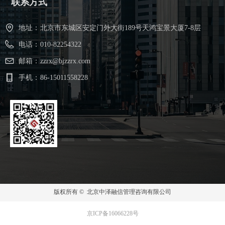
联系方式
地址：
北京市东城区安定门外大街189号天鸿宝景大厦7-8层
电话：
010-82254322
邮箱：
zzrx@bjzzrx.com
手机：
86-15011558228
版权所有 © 
北京中泽融信管理咨询有限公司
京ICP备16066228号