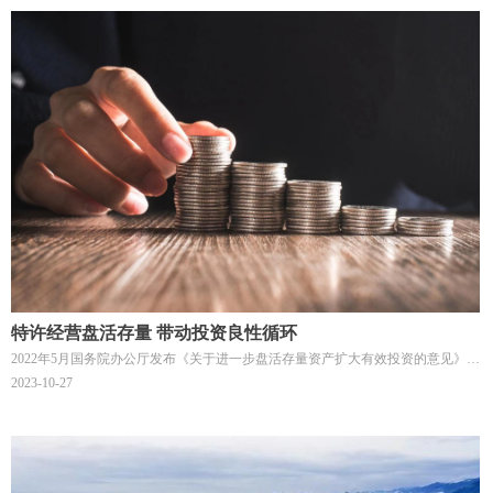
政策、重要会议等方面整理了2023年度行业情况，供大家学习参考。
特许经营盘活存量 带动投资良性循环
2022年5月国务院办公厅发布《关于进一步盘活存量资产扩大有效投资的意见》
（国办发〔2022〕19号）提出，要重点盘活存量规模较大、当前收益较好或增长
2023-10-27
潜力较大的基础设施项目资产，鼓励银行等金融机构按照市场化原则提供配套融
资支持。