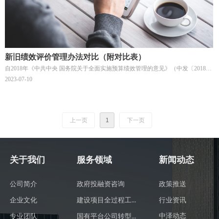
新旧绩效评价管理办法对比（附对比表）
自2018年《中共中央 国务院关于全面实施预算绩效管理的意见》（中发〔2018〕
34号）（以下简称34号文）这一纲领性文件出台后，业界普遍预期原有预算绩效
2023-07-10
管理相关文件将会相应的进行重大修订，但具体会有哪些变化，众说纷纭。随着
《项目支出绩效评价管理办法》（财预〔2020〕10号）（以下简称10号文）于
2020年2月26日印发，这一疑问得到了解答。
上一页
1
下一页
关于我们
服务领域
新闻动态
公司简介
政府投融资咨询
政策推送
建设项目全过程工程咨询
行业资讯
企业文化
国有平台公司转型发展咨询
中泽动态
专业团队