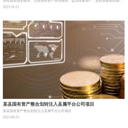
深化国资国企改革、完善国有资产管理体制、盘活存量资产，是转变政府职能、
优化资源配置、提高国有资本运行效率、防范资本运营和监管风险隐患的重要举
2023-10-13
措。W县为增强国企资本实力、助力地方经济发展、充分盘活存量资产、提高存
量资产效能，委托中泽融信对本县出租、闲置非公益性国有资产进行全面清查及
梳理，并提出存盘活路径。
某县国有资产整合划转注入县属平台公司项目
某县国有资产整合划转注入县属平台公司项目
2023-08-23