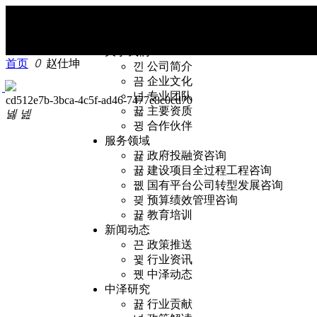
首页
关于我们
首页
ꄲ
赵仕坤
낀
公司简介
끔
企业文化
넙
专业团队
cd512e7b-3bca-4c5f-ad46-7477e8c0cd70
뀳
主要资质
넳
넲
뀡
合作伙伴
服务领域
뀵
政府投融资咨询
뀲
建设项目全过程工程咨询
뀂
国有平台公司转型发展咨询
끶
预算绩效管理咨询
뀵
教育培训
新闻动态
끈
政策推送
뀣
行业资讯
뀄
中泽动态
中泽研究
뀶
行业贡献