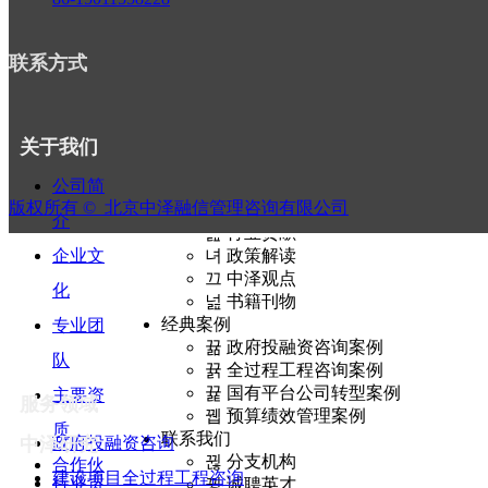
뀵
政府投融资咨询
뀲
建设项目全过程工程咨询
뀂
国有平台公司转型发展咨询
联系方式
끶
预算绩效管理咨询
뀵
教育培训
新闻动态
끈
政策推送
关于我们
뀣
行业资讯
公司简
뀄
中泽动态
版权所有 © 
北京中泽融信管理咨询有限公司
中泽研究
介
뀶
行业贡献
企业文
녀
政策解读
끄
中泽观点
化
넖
书籍刊物
经典案例
专业团
뀲
政府投融资咨询案例
队
뀱
全过程工程咨询案例
뀵
国有平台公司转型案例
主要资
服务领域
뀁
预算绩效管理案例
质
联系我们
中泽研究
政府投融资咨询
뀒
分支机构
合作伙
建设项目全过程工程咨询
行业贡
뀡
诚聘英才