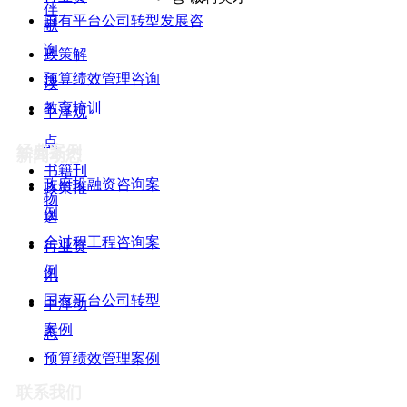
伴
国有平台公司转型发展咨
献
询
政策解
预算绩效管理咨询
读
教育培训
中泽观
点
经典案例
新闻动态
书籍刊
政府投融资咨询案
政策推
物
例
送
全过程工程咨询案
行业资
例
讯
国有平台公司转型
中泽动
案例
态
预算绩效管理案例
联系我们