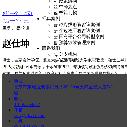
녀
政策解读
끄
中泽观点
넖
书籍刊物
ꄴ
前一个：
邓江
经典案例
ꄲ
后一个：
无
뀲
政府投融资咨询案例
董事、总经理
뀱
全过程工程咨询案例
뀵
国有平台公司转型案例
赵仕坤
뀁
预算绩效管理案例
联系我们
뀒
分支机构
博士，国家会计学院、复旦大学、上海财经大学兼职教授、硕士生导师
뀡
诚聘英才
PPP示范项目评审专家，十余省市PPP、专项债等政府投融资领域特
实施。参与负责财政部《政府和社会资本合作绩效管理操作指引》、《
多省市PPP、专项债及绩效管理领域多项规定的起草。受邀为全国二
首页
地址：
关于我们
北京市东城区安定门外大街189号天鸿宝景大厦7-8
专题讲座。
낀
公司简介
层
끔
企业文化
电话：
넙
专业团队
010-82254322
邮箱：
뀳
主要资质
zzrx@bjzzrx.com
뀡
合作伙伴
手机：
服务领域
86-15011558228