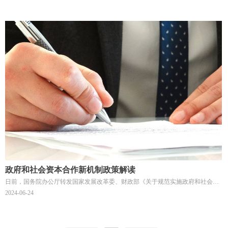
政府和社会资本合作新机制政策解读
日前，国务院办公厅转发国家发展改革委、财政部《关于规范实施政府和社会资
本合作新机制的指导意见》（国办函〔2023〕115号，以下简称115号文或文件）
2024-06-24
发布，这是继2023年2月PPP模式停库清查以来首次发布的重要文件，提出了政府
和社会资本合作新机制，明确2023年2月清理核查前未完成招标采购程序的项目及
新PPP项目均按新机制执行，并从聚焦使用者付费项目、全部采取特许经营模
式、合理把握重点领域、优先选择民营企业参与、明确管理责任分工、规范建设