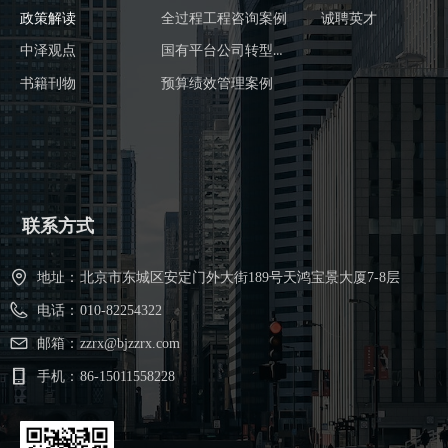
政策解读
全过程工程咨询案例
诚聘英才
国有平台公司转型案例
中泽观点
书籍刊物
预算绩效管理案例
联系方式
地址：
北京市东城区安定门外大街189号天鸿宝景大厦7-8层
电话：
010-82254322
邮箱：
zzrx@bjzzrx.com
手机：
86-15011558228