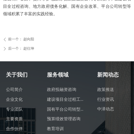
目全过程咨询、地方政府债务化解、国有企业改革、平台公司转型等
领域积累了丰富的实践经验。
前一个：
赵向阳
ꄴ
后一个：
赵仕坤
ꄲ
关于我们
服务领域
新闻动态
公司简介
政府投融资咨询
政策推送
建设项目全过程工程咨询
行业资讯
企业文化
国有平台公司转型发展咨询
中泽动态
专业团队
主要资质
预算绩效管理咨询
合作伙伴
教育培训