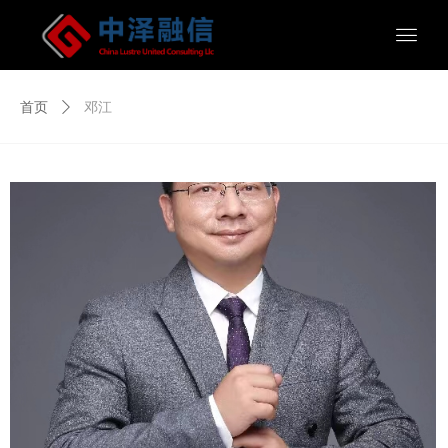
首页
ꄲ
邓江